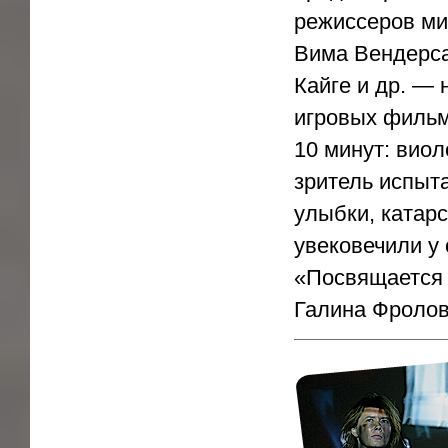
режиссеров ми
Вима Вендерса
Кайге и др. — 
игровых фильм
10 минут: вио
зритель испыта
улыбки, катар
увековечили у 
«Посвящается 
Галина Фроло