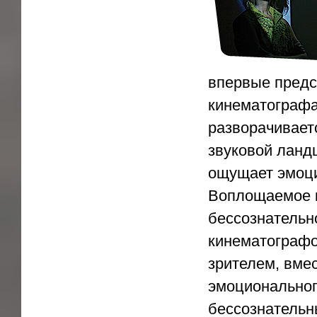
впервые предс
кинематографа
разворачивает
звуковой ландш
ощущает эмоц
Воплощаемое к
бессознательн
кинематографо
зрителем, вмес
эмоциональног
бессознательн