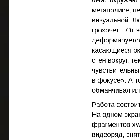
«Нас окружают
мегаполисе, п
визуальной. Лю
грохочет... От
деформируется
касающиеся о
стен вокруг, 
чувствительны
в фокусе». А т
обманчивая ил
Работа состои
На одном экра
фрагментов ху
видеоряд, сня