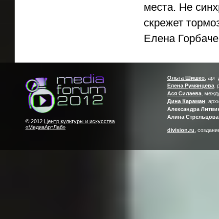
места. Не син
скрежет тормоз
Елена Горбаче
Ольга Шишко
, арт
Елена Румянцева
,
Ася Силаева
, межд
Дина Караман
, арх
Александра Литви
Алина Стрельцова
© 2012
Центр культуры и искусства
«МедиаАртЛаб»
division.ru
, создани