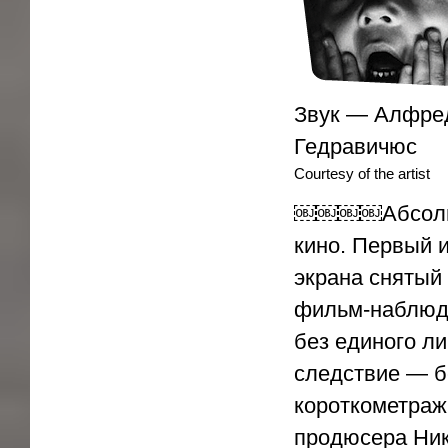
Звук — Алфре
Гедравичюс
Courtesy of the artist
￼￼￼￼Абсолют 
кино. Первый 
экрана снятый
фильм-наблюде
без единого ли
следствие — б
короткометраж
продюсера Ник