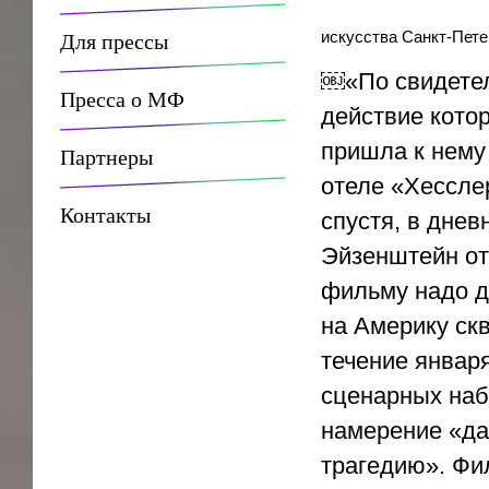
Для прессы
искусства Санкт-Пет
￼«По свидетел
Пресса о МФ
действие кото
пришла к нему 
Партнеры
отеле «Хесслер
Контакты
спустя, в днев
Эйзенштейн от
фильму надо д
на Америку скв
течение январ
сценарных набр
намерение «да
трагедию». Фи