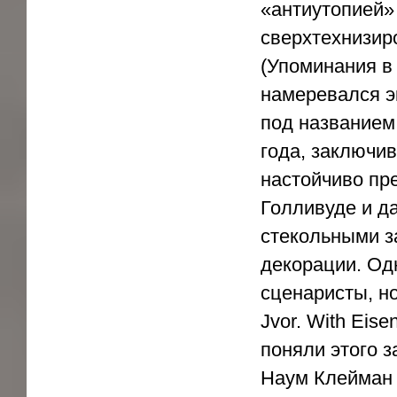
«антиутопией»
сверхтехнизир
(Упоминания в 
намеревался э
под названием
года, заключи
настойчиво пр
Голливуде и д
стекольными з
декорации. Од
сценаристы, но
Jvor. With Eise
поняли этого з
Наум Клейман