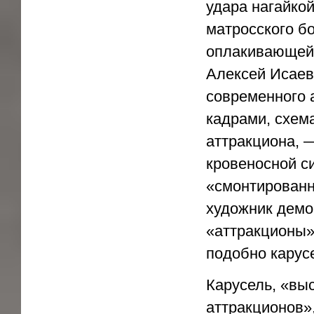
удара нагайкой
матросского б
оплакивающей 
Алексей Исаев
современного 
кадрами, схем
аттракциона, —
кровеносной с
«смонтированн
художник демо
«аттракционы»,
подобно карус
Карусель, «вы
аттракционов»